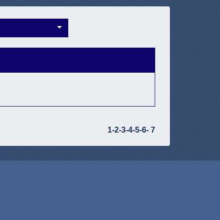
1
-2
-3
-4
-5
-6
-
7