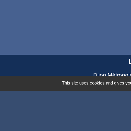
Dijon Métropol
Département de
This site uses cookies and gives you
Région Bourg
Panneau Pock
Mentions légales
-
Poli