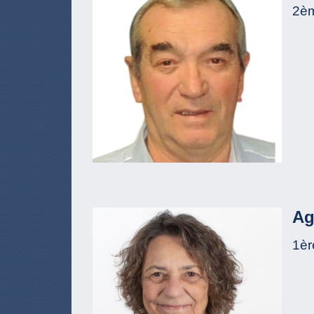
2èm
Ag
1èr