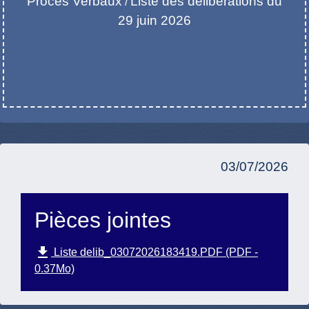
Procès Verbaux
Liste des délibérations du
/
29 juin 2026
03/07/2026
Pièces jointes
file_download
Liste delib_03072026183419.PDF (PDF -
0.37Mo)