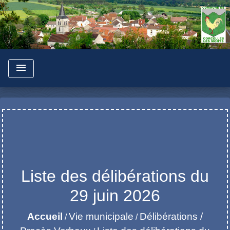
menu
Liste des délibérations du
29 juin 2026
Accueil
Vie municipale
Délibérations /
/
/