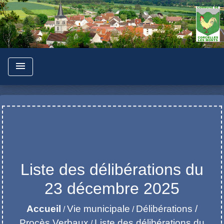
menu
Liste des délibérations du
23 décembre 2025
Accueil
Vie municipale
Délibérations /
/
/
Procès Verbaux
Liste des délibérations du
/