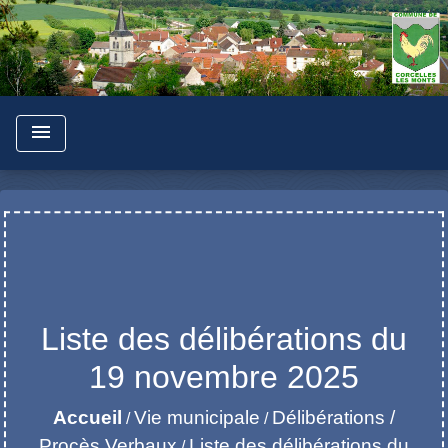
menu
Liste des délibérations du
19 novembre 2025
Accueil
Vie municipale
Délibérations /
/
/
Procès Verbaux
Liste des délibérations du
/